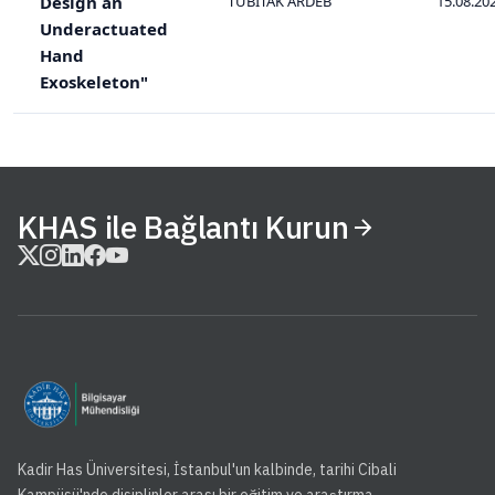
Design an
TÜBİTAK ARDEB
15.08.20
Underactuated
Hand
Exoskeleton"
KHAS ile Bağlantı Kurun
Kadir Has Üniversitesi, İstanbul'un kalbinde, tarihi Cibali
Kampüsü'nde disiplinler arası bir eğitim ve araştırma