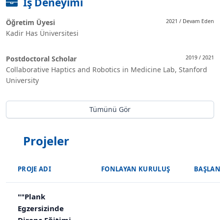
İş Deneyimi
Öğretim Üyesi
2021 / Devam Eden
Kadir Has Üniversitesi
Postdoctoral Scholar
2019 / 2021
Collaborative Haptics and Robotics in Medicine Lab, Stanford
University
Tümünü Gör
Projeler
PROJE ADI
FONLAYAN KURULUŞ
BAŞLAN
""Plank
Egzersizinde
Direnç Eğitimi