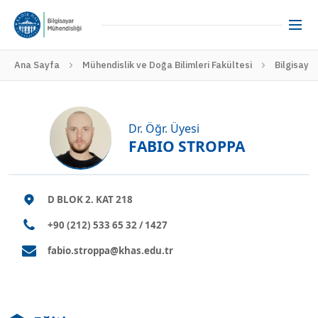
Ana Sayfa
Mühendislik ve Doğa Bilimleri Fakültesi
Bilgisaya
Dr. Öğr. Üyesi
FABIO STROPPA
D BLOK 2. KAT 218
+90 (212) 533 65 32 / 1427
fabio.stroppa@khas.edu.tr