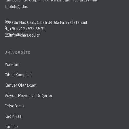
topluluğudur.
Kadir Has Cad., Cibali 34083 Fatih / İstanbul
+90 (212) 533 65 32
info@khas.edu.tr
ÜNIVERSITE
Yönetim
Cibali Kampüsü
Kariyer Olanakları
Vizyon, Misyon ve Değerler
Felsefemiz
Kadir Has
Tarihçe