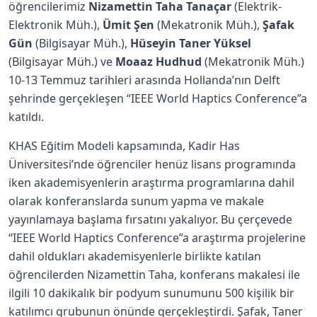
öğrencilerimiz
Nizamettin Taha Tanaçar
(Elektrik-
Elektronik Müh.),
Ümit Şen
(Mekatronik Müh.),
Şafak
Gün
(Bilgisayar Müh.),
Hüseyin Taner Yüksel
(Bilgisayar Müh.) ve
Moaaz Hudhud
(Mekatronik Müh.)
10-13 Temmuz tarihleri arasında Hollanda’nın Delft
şehrinde gerçekleşen “IEEE World Haptics Conference”a
katıldı.
KHAS Eğitim Modeli kapsamında, Kadir Has
Üniversitesi’nde öğrenciler henüz lisans programında
iken akademisyenlerin araştırma programlarına dahil
olarak konferanslarda sunum yapma ve makale
yayınlamaya başlama fırsatını yakalıyor. Bu çerçevede
“IEEE World Haptics Conference”a araştırma projelerine
dahil oldukları akademisyenlerle birlikte katılan
öğrencilerden Nizamettin Taha, konferans makalesi ile
ilgili 10 dakikalık bir podyum sunumunu 500 kişilik bir
katılımcı grubunun önünde gerçekleştirdi. Şafak, Taner