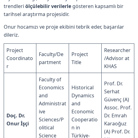
trendleri
ölçülebilir verilerle
gösteren kapsamlı bir
tarihsel araştırma projesidir.
Onur hocamızı ve proje ekibini tebrik eder, başarılar
dileriz.
Project
Researcher
Faculty/De
Project
Coordinato
/Advisor at
partment
Title
r
KHAS
Faculty of
Prof. Dr.
Economics
Historical
Serhat
and
Dynamics
Güvenç (A)
Administrat
and
Assoc. Prof.
ive
Economic
Doç. Dr.
Dr. Emrah
Sciences/P
Cooperatio
Onur İşçi
Karaoğuz
olitical
n in
(A) Prof. Dr.
Science
Türkiye-