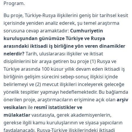
Program.
Bu proje, Türkiye-Rusya ilişkilerini geniş bir tarihsel kesit
içerisinde yeniden analiz ederek, şu temel araştırma
sorusuna cevap aramaktadır:
Cumhuriyetin
kuruluşundan günümüze Türkiye ve Rusya
arasındaki iktisadi iş birliğine yön veren dinamikler
nelerdir?
Tarih, uluslararası ilişkiler ve iktisat
disiplinlerini bir araya getiren bu proje (1) Rusya ve
Türkiye arasında 100 küsur yıllık devam eden iktisadi iş
birliğinin gelişim sürecini sebep-sonuç ilişkisi içinde
belirlemeyi ve (2) mevcut ilişkileri inceleyerek geleceğe
yönelik tespitler yapmayı hedeflemektedir. Bu bağlamda
önerilen proje, araştırmacıların erişimine açık olan
arşiv
vesikaları
ile
resmî istatistikler ve
mülakatlar
vasıtasıyla, gerek akademisyenlerin,
gerekse ilgili kamu kuruluşlarının ve siyasa yapıcıların
faydalanacağı, Rusya-Türkiye ilişkilerindeki iktisadi